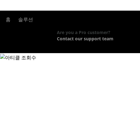
홈
솔루션
Are you a Pro customer?
Contact our support team